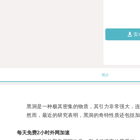
安
简介
黑洞是一种极其密集的物质，其引力非常强大，连
然而，最近的研究表明，黑洞的奇特性质还包括加
每天免费2小时外网加速