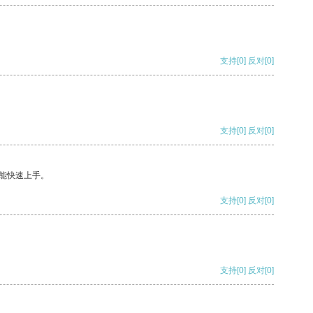
支持
[0]
反对
[0]
支持
[0]
反对
[0]
能快速上手。
支持
[0]
反对
[0]
支持
[0]
反对
[0]