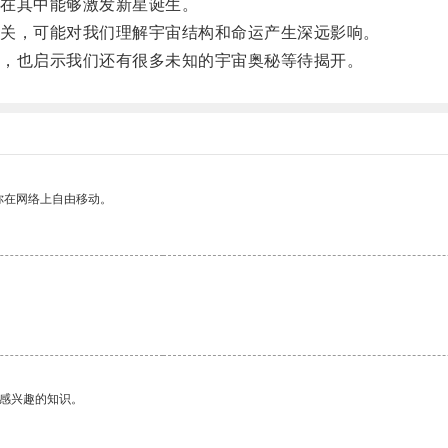
在其中能够激发新星诞生。
关，可能对我们理解宇宙结构和命运产生深远影响。
，也启示我们还有很多未知的宇宙奥秘等待揭开。
你在网络上自由移动。
己感兴趣的知识。