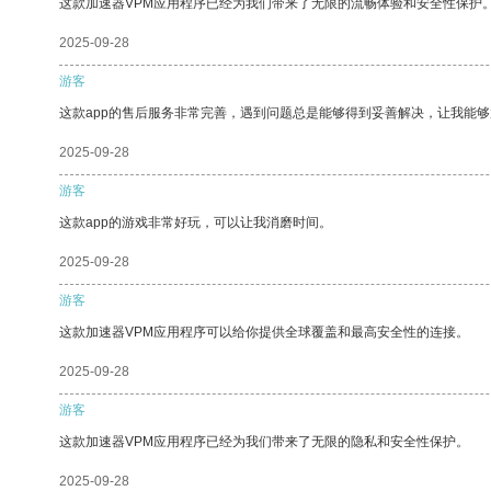
这款加速器VPM应用程序已经为我们带来了无限的流畅体验和安全性保护
2025-09-28
游客
这款app的售后服务非常完善，遇到问题总是能够得到妥善解决，让我能
2025-09-28
游客
这款app的游戏非常好玩，可以让我消磨时间。
2025-09-28
游客
这款加速器VPM应用程序可以给你提供全球覆盖和最高安全性的连接。
2025-09-28
游客
这款加速器VPM应用程序已经为我们带来了无限的隐私和安全性保护。
2025-09-28