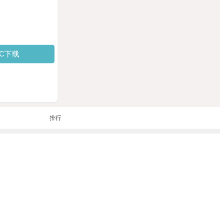
PC下载
排行