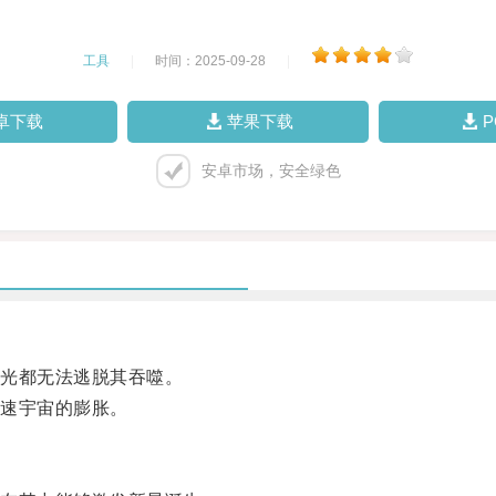
工具
|
时间：2025-09-28
|
卓下载
苹果下载
安卓市场，安全绿色
光都无法逃脱其吞噬。
速宇宙的膨胀。