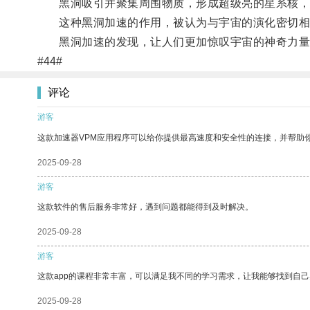
黑洞吸引并聚集周围物质，形成超级亮的星系核，
这种黑洞加速的作用，被认为与宇宙的演化密切相
黑洞加速的发现，让人们更加惊叹宇宙的神奇力量
#44#
评论
游客
这款加速器VPM应用程序可以给你提供最高速度和安全性的连接，并帮助
2025-09-28
游客
这款软件的售后服务非常好，遇到问题都能得到及时解决。
2025-09-28
游客
这款app的课程非常丰富，可以满足我不同的学习需求，让我能够找到自
2025-09-28