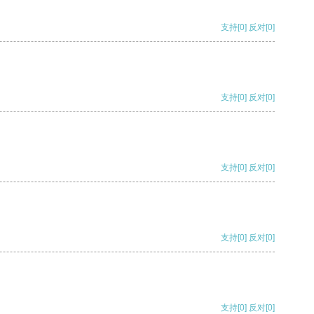
支持
[0]
反对
[0]
支持
[0]
反对
[0]
支持
[0]
反对
[0]
支持
[0]
反对
[0]
支持
[0]
反对
[0]