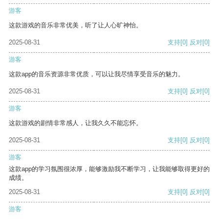
游客
这款游戏的音乐非常优美，听了让人心旷神怡。
2025-08-31
支持
[0]
反对
[0]
游客
这款app的音乐资源非常优质，可以让我尽情享受音乐的魅力。
2025-08-31
支持
[0]
反对
[0]
游客
这款游戏的剧情非常感人，让我久久不能忘怀。
2025-08-31
支持
[0]
反对
[0]
游客
这款app的学习氛围很浓厚，能够激励我不断学习，让我能够取得更好的
成绩。
2025-08-31
支持
[0]
反对
[0]
游客