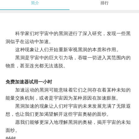
简介
排行
科学家们对宇宙中的黑洞进行了深入研究，发现一些黑
洞似乎在运动中加速。
这种现象让人们开始重新审视黑洞的本质和作用。
黑洞是宇宙中的巨大引力场，吞噬一切进入其范围内的
物质，甚至连光都无法逃脱。
免费加速器试用一小时
加速运动的黑洞可能意味着它们之间存在着某种未知的
能量交换机制，或者是宇宙因为某种原因在加速膨胀。
黑洞加速的现象让人们对宇宙的未来发展充满了无限遐
想，也让我们更加渴望解开这些宇宙奥秘的面纱。
愿我们能够更深入地理解黑洞的奥秘，揭开宇宙的未知
面纱。
#44#