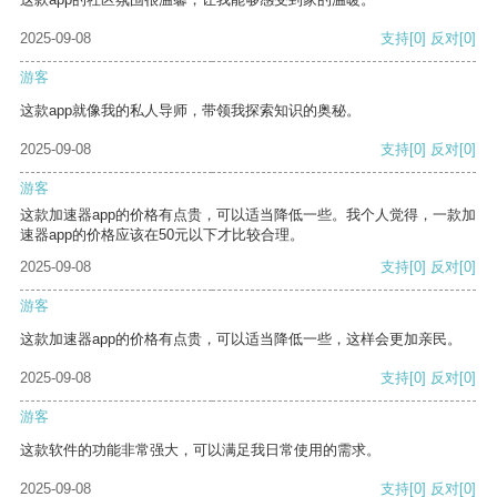
2025-09-08
支持
[0]
反对
[0]
游客
这款app就像我的私人导师，带领我探索知识的奥秘。
2025-09-08
支持
[0]
反对
[0]
游客
这款加速器app的价格有点贵，可以适当降低一些。我个人觉得，一款加
速器app的价格应该在50元以下才比较合理。
2025-09-08
支持
[0]
反对
[0]
游客
这款加速器app的价格有点贵，可以适当降低一些，这样会更加亲民。
2025-09-08
支持
[0]
反对
[0]
游客
这款软件的功能非常强大，可以满足我日常使用的需求。
2025-09-08
支持
[0]
反对
[0]