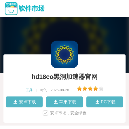
hd18co黑洞加速器官网
工具
|
时间：2025-08-28
|
安卓下载
苹果下载
PC下载
安卓市场，安全绿色