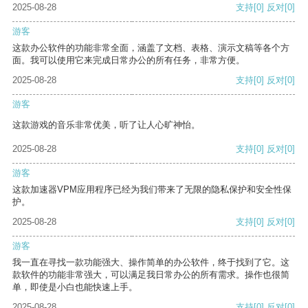
2025-08-28
支持
[0]
反对
[0]
游客
这款办公软件的功能非常全面，涵盖了文档、表格、演示文稿等各个方
面。我可以使用它来完成日常办公的所有任务，非常方便。
2025-08-28
支持
[0]
反对
[0]
游客
这款游戏的音乐非常优美，听了让人心旷神怡。
2025-08-28
支持
[0]
反对
[0]
游客
这款加速器VPM应用程序已经为我们带来了无限的隐私保护和安全性保
护。
2025-08-28
支持
[0]
反对
[0]
游客
我一直在寻找一款功能强大、操作简单的办公软件，终于找到了它。这
款软件的功能非常强大，可以满足我日常办公的所有需求。操作也很简
单，即使是小白也能快速上手。
2025-08-28
支持
[0]
反对
[0]