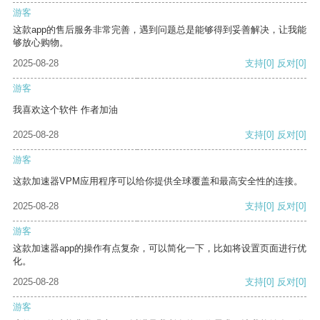
游客
这款app的售后服务非常完善，遇到问题总是能够得到妥善解决，让我能
够放心购物。
2025-08-28
支持
[0]
反对
[0]
游客
我喜欢这个软件 作者加油
2025-08-28
支持
[0]
反对
[0]
游客
这款加速器VPM应用程序可以给你提供全球覆盖和最高安全性的连接。
2025-08-28
支持
[0]
反对
[0]
游客
这款加速器app的操作有点复杂，可以简化一下，比如将设置页面进行优
化。
2025-08-28
支持
[0]
反对
[0]
游客