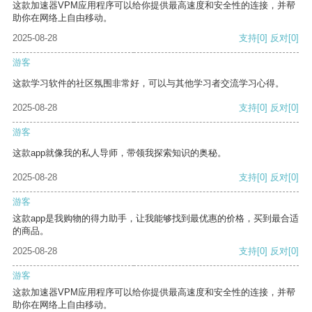
这款加速器VPM应用程序可以给你提供最高速度和安全性的连接，并帮
助你在网络上自由移动。
2025-08-28
支持
[0]
反对
[0]
游客
这款学习软件的社区氛围非常好，可以与其他学习者交流学习心得。
2025-08-28
支持
[0]
反对
[0]
游客
这款app就像我的私人导师，带领我探索知识的奥秘。
2025-08-28
支持
[0]
反对
[0]
游客
这款app是我购物的得力助手，让我能够找到最优惠的价格，买到最合适
的商品。
2025-08-28
支持
[0]
反对
[0]
游客
这款加速器VPM应用程序可以给你提供最高速度和安全性的连接，并帮
助你在网络上自由移动。