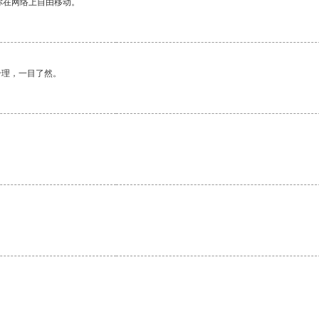
你在网络上自由移动。
合理，一目了然。
。
。
。