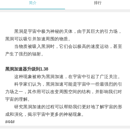
简介
排行
黑洞是宇宙中极为神秘的天体，由于其巨大的引力场，
黑洞可以吸引并加速周围的物质。
当物质被吸入黑洞时，它们会以极高的速度运动，甚至
产生了强烈的辐射。
黑洞加速器升级到1.38
这种现象被称为黑洞加速，在宇宙中引起了广泛关注。
科学家们认为，黑洞加速可能是宇宙中一些最强烈的引
力场之一，其作用可以改变周围空间的结构，并影响我们对
宇宙的理解。
研究黑洞加速的过程可以帮助我们更好地了解宇宙的形
成和演化，揭示宇宙中更多的神秘现象。
#44#