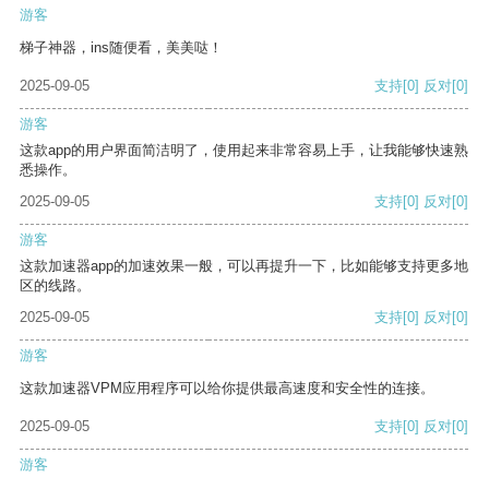
游客
梯子神器，ins随便看，美美哒！
2025-09-05
支持
[0]
反对
[0]
游客
这款app的用户界面简洁明了，使用起来非常容易上手，让我能够快速熟
悉操作。
2025-09-05
支持
[0]
反对
[0]
游客
这款加速器app的加速效果一般，可以再提升一下，比如能够支持更多地
区的线路。
2025-09-05
支持
[0]
反对
[0]
游客
这款加速器VPM应用程序可以给你提供最高速度和安全性的连接。
2025-09-05
支持
[0]
反对
[0]
游客