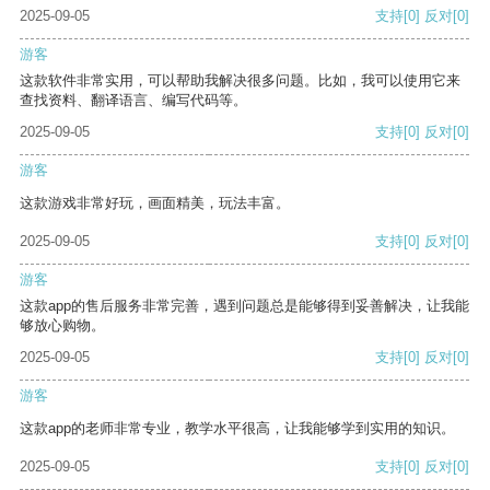
2025-09-05
支持
[0]
反对
[0]
游客
这款软件非常实用，可以帮助我解决很多问题。比如，我可以使用它来
查找资料、翻译语言、编写代码等。
2025-09-05
支持
[0]
反对
[0]
游客
这款游戏非常好玩，画面精美，玩法丰富。
2025-09-05
支持
[0]
反对
[0]
游客
这款app的售后服务非常完善，遇到问题总是能够得到妥善解决，让我能
够放心购物。
2025-09-05
支持
[0]
反对
[0]
游客
这款app的老师非常专业，教学水平很高，让我能够学到实用的知识。
2025-09-05
支持
[0]
反对
[0]