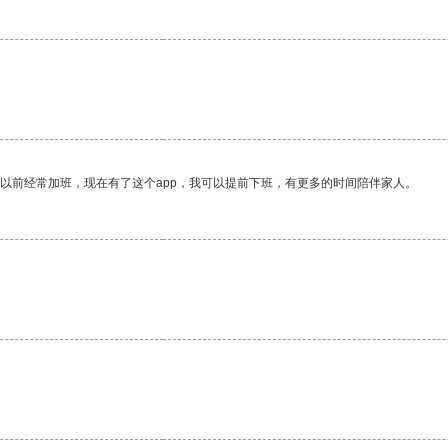
我以前经常加班，现在有了这个app，我可以提前下班，有更多的时间陪伴家人。