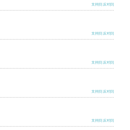
支持
[0]
反对
[0]
支持
[0]
反对
[0]
支持
[0]
反对
[0]
支持
[0]
反对
[0]
支持
[0]
反对
[0]