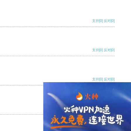
支持
[0]
反对
[0]
支持
[0]
反对
[0]
支持
[0]
反对
[0]
支持
[0]
反对
[0]