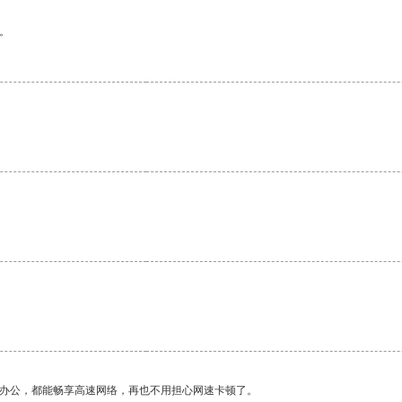
。
作办公，都能畅享高速网络，再也不用担心网速卡顿了。