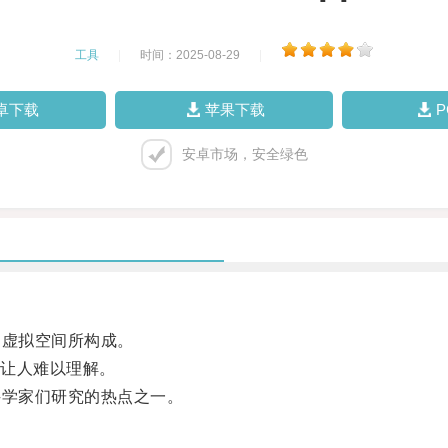
工具
|
时间：2025-08-29
|
卓下载
苹果下载
安卓市场，安全绿色
虚拟空间所构成。
让人难以理解。
学家们研究的热点之一。