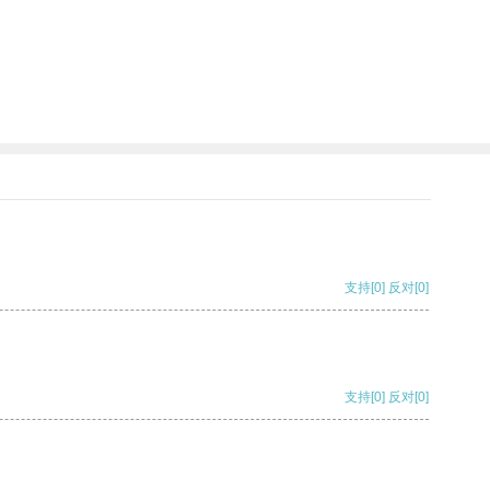
支持
[0]
反对
[0]
支持
[0]
反对
[0]