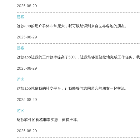
2025-08-29
游客
这款app的用户群体非常庞大，我可以结识到来自世界各地的朋友。
2025-08-29
游客
这款app让我的工作效率提高了50%，让我能够更轻松地完成工作任务。
2025-08-29
游客
这款app就像我的社交平台，让我能够与志同道合的朋友一起交流。
2025-08-29
游客
这款软件的价格非常实惠，值得推荐。
2025-08-29