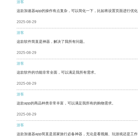
游客
这款加速器app的操作有点复杂，可以简化一下，比如将设置页面进行优化
2025-08-29
游客
这款软件简直是神器，解决了我所有问题。
2025-08-29
游客
这款软件的功能非常全面，可以满足我所有需求。
2025-08-29
游客
这款app的商品种类非常丰富，可以满足我所有的购物需求。
2025-08-29
游客
这款加速器app简直是居家旅行必备神器，无论是看视频、玩游戏还是工