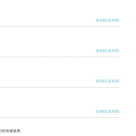
支持
[0]
反对
[0]
支持
[0]
反对
[0]
支持
[0]
反对
[0]
支持
[0]
反对
[0]
好的加速效果。