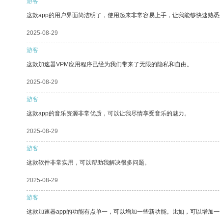
游客
这款app的用户界面简洁明了，使用起来非常容易上手，让我能够快速熟
2025-08-29
游客
这款加速器VPM应用程序已经为我们带来了无限的隐私和自由。
2025-08-29
游客
这款app的音乐资源非常优质，可以让我尽情享受音乐的魅力。
2025-08-29
游客
这款软件非常实用，可以帮助我解决很多问题。
2025-08-29
游客
这款加速器app的功能有点单一，可以增加一些新功能。比如，可以增加