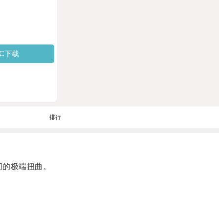
PC下载
排行
间的极端扭曲。