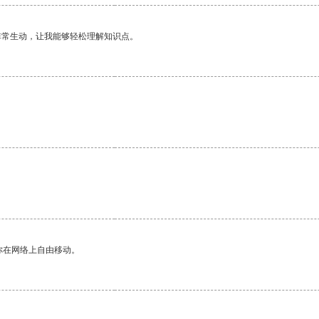
非常生动，让我能够轻松理解知识点。
你在网络上自由移动。