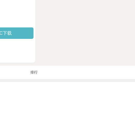
PC下载
排行