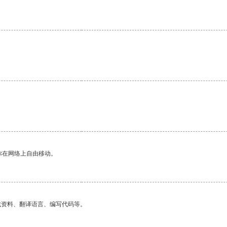
。
你在网络上自由移动。
找资料、翻译语言、编写代码等。