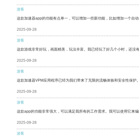
游客
这款加速器app的功能有点单一，可以增加一些新功能，比如增加一个自
2025-09-28
游客
这款游戏非常好玩，画面精美，玩法丰富。我已经玩了好几个小时，还没
2025-09-28
游客
这款加速器VPM应用程序已经为我们带来了无限的流畅体验和安全性保护
2025-09-28
游客
这款app的功能非常强大，可以满足我所有的工作需求。我可以使用它来
2025-09-28
游客