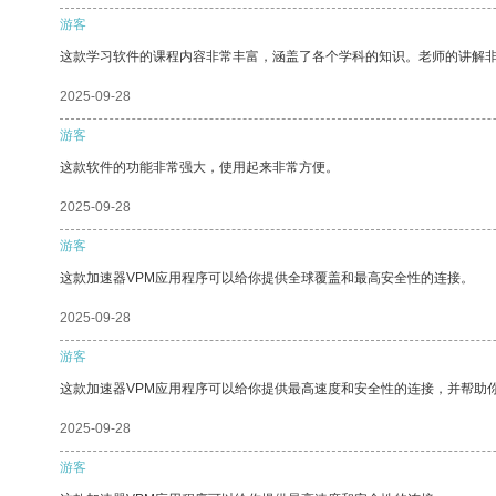
游客
这款学习软件的课程内容非常丰富，涵盖了各个学科的知识。老师的讲解
2025-09-28
游客
这款软件的功能非常强大，使用起来非常方便。
2025-09-28
游客
这款加速器VPM应用程序可以给你提供全球覆盖和最高安全性的连接。
2025-09-28
游客
这款加速器VPM应用程序可以给你提供最高速度和安全性的连接，并帮助
2025-09-28
游客