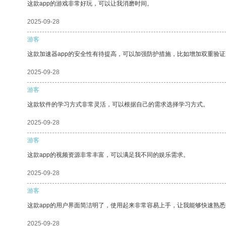
这款app的游戏非常好玩，可以让我消磨时间。
2025-09-28
游客
这款加速器app的安全性有待提高，可以加强防护措施，比如增加双重验证
2025-09-28
游客
这款软件的学习方式非常灵活，可以根据自己的需求选择学习方式。
2025-09-28
游客
这款app的视频资源非常丰富，可以满足我不同的娱乐需求。
2025-09-28
游客
这款app的用户界面简洁明了，使用起来非常容易上手，让我能够快速熟悉
2025-09-28