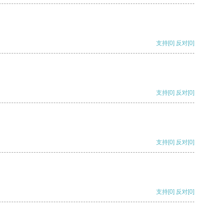
支持
[0]
反对
[0]
支持
[0]
反对
[0]
支持
[0]
反对
[0]
支持
[0]
反对
[0]