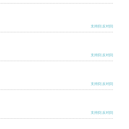
支持
[0]
反对
[0]
支持
[0]
反对
[0]
支持
[0]
反对
[0]
支持
[0]
反对
[0]