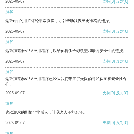
2025-09-07
支持
[0]
反对
[0]
游客
这款app的用户评论非常真实，可以帮助我做出更准确的选择。
2025-09-07
支持
[0]
反对
[0]
游客
这款加速器VPM应用程序可以给你提供全球覆盖和最高安全性的连接。
2025-09-07
支持
[0]
反对
[0]
游客
这款加速器VPM应用程序已经为我们带来了无限的隐私保护和安全性保
护。
2025-09-07
支持
[0]
反对
[0]
游客
这款游戏的剧情非常感人，让我久久不能忘怀。
2025-09-07
支持
[0]
反对
[0]
游客