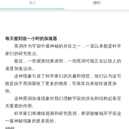
简介
排行
每天签到送一小时的加速器
黑洞作为宇宙中最神秘的存在之一，一直以来都是科学
家们的研究焦点。
最近，一些观测结果表明，一些黑洞可能正在以惊人的
速度加速运动。
这种现象引发了科学家们的兴趣和猜想，他们认为这可
能是由于黑洞吸收了更多的物质，导致其自身旋转速度加
快。
这种黑洞加速现象对我们理解宇宙的演化和结构起着至
关重要的作用。
科学家们将继续观测和研究黑洞，希望能够揭开宇宙这
一最神秘现象的更多面纱。
#44#