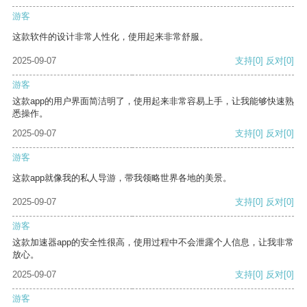
游客
这款软件的设计非常人性化，使用起来非常舒服。
2025-09-07
支持
[0]
反对
[0]
游客
这款app的用户界面简洁明了，使用起来非常容易上手，让我能够快速熟
悉操作。
2025-09-07
支持
[0]
反对
[0]
游客
这款app就像我的私人导游，带我领略世界各地的美景。
2025-09-07
支持
[0]
反对
[0]
游客
这款加速器app的安全性很高，使用过程中不会泄露个人信息，让我非常
放心。
2025-09-07
支持
[0]
反对
[0]
游客