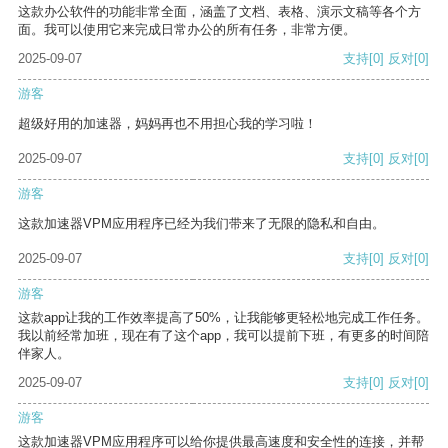
这款办公软件的功能非常全面，涵盖了文档、表格、演示文稿等各个方
面。我可以使用它来完成日常办公的所有任务，非常方便。
2025-09-07
支持
[0]
反对
[0]
游客
超级好用的加速器，妈妈再也不用担心我的学习啦！
2025-09-07
支持
[0]
反对
[0]
游客
这款加速器VPM应用程序已经为我们带来了无限的隐私和自由。
2025-09-07
支持
[0]
反对
[0]
游客
这款app让我的工作效率提高了50%，让我能够更轻松地完成工作任务。
我以前经常加班，现在有了这个app，我可以提前下班，有更多的时间陪
伴家人。
2025-09-07
支持
[0]
反对
[0]
游客
这款加速器VPM应用程序可以给你提供最高速度和安全性的连接，并帮