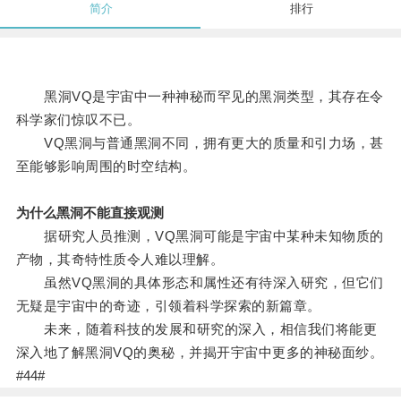
简介
排行
黑洞VQ是宇宙中一种神秘而罕见的黑洞类型，其存在令
科学家们惊叹不已。
VQ黑洞与普通黑洞不同，拥有更大的质量和引力场，甚
至能够影响周围的时空结构。
为什么黑洞不能直接观测
据研究人员推测，VQ黑洞可能是宇宙中某种未知物质的
产物，其奇特性质令人难以理解。
虽然VQ黑洞的具体形态和属性还有待深入研究，但它们
无疑是宇宙中的奇迹，引领着科学探索的新篇章。
未来，随着科技的发展和研究的深入，相信我们将能更
深入地了解黑洞VQ的奥秘，并揭开宇宙中更多的神秘面纱。
#44#