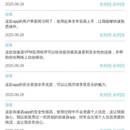
2025-08-28
支持
[0]
反对
[0]
游客
这款app的用户界面简洁明了，使用起来非常容易上手，让我能够快速熟
悉操作。
2025-08-28
支持
[0]
反对
[0]
游客
这款加速器VPM应用程序可以给你提供最高速度和安全性的连接，并帮
助你在网络上自由移动。
2025-08-28
支持
[0]
反对
[0]
游客
这款app的音乐资源非常优质，可以让我尽情享受音乐的魅力。
2025-08-28
支持
[0]
反对
[0]
游客
这款加速器app的安全性很高，使用过程中不会泄露个人信息，这让我很
放心。我以前使用过一些其他的加速器app，经常会出现个人信息泄露的
情况，这让我非常担心。