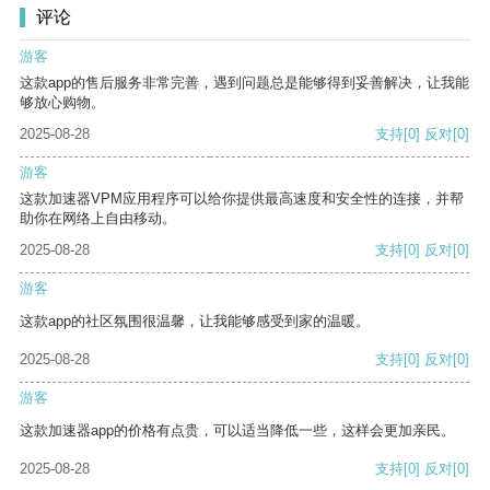
评论
游客
这款app的售后服务非常完善，遇到问题总是能够得到妥善解决，让我能
够放心购物。
2025-08-28
支持
[0]
反对
[0]
游客
这款加速器VPM应用程序可以给你提供最高速度和安全性的连接，并帮
助你在网络上自由移动。
2025-08-28
支持
[0]
反对
[0]
游客
这款app的社区氛围很温馨，让我能够感受到家的温暖。
2025-08-28
支持
[0]
反对
[0]
游客
这款加速器app的价格有点贵，可以适当降低一些，这样会更加亲民。
2025-08-28
支持
[0]
反对
[0]