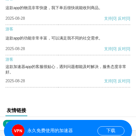
这款app的物流非常快捷，我下单后很快就能收到商品。
2025-08-28
支持
[0]
反对
[0]
游客
这款app的功能非常丰富，可以满足我不同的社交需求。
2025-08-28
支持
[0]
反对
[0]
游客
这款加速器app的客服很贴心，遇到问题都能及时解决，服务态度非常
好。
2025-08-28
支持
[0]
反对
[0]
友情链接
网站地图
永久免费使用的加速器
下载