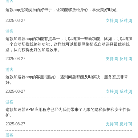
游客
这款app是我娱乐的好帮手，让我能够放松身心，享受美好时光。
2025-08-27
支持
[0]
反对
[0]
游客
这款加速器app的功能有点单一，可以增加一些新功能。比如，可以增加
一个自动切换线路的功能，这样就可以根据网络情况自动选择最优的线
路，从而获得更好的加速效果。
2025-08-27
支持
[0]
反对
[0]
游客
这款加速器app的客服很贴心，遇到问题都能及时解决，服务态度非常
好。
2025-08-27
支持
[0]
反对
[0]
游客
这款加速器VPM应用程序已经为我们带来了无限的隐私保护和安全性保
护。
2025-08-27
支持
[0]
反对
[0]
游客