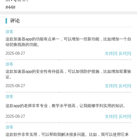
#44#
评论
游客
这款加速器app的功能有点单一，可以增加一些新功能，比如增加一个自
动切换线路的功能。
2025-08-27
支持
[0]
反对
[0]
游客
这款加速器app的安全性有待提高，可以加强防护措施，比如增加双重验
证。
2025-08-27
支持
[0]
反对
[0]
游客
这款app的老师非常专业，教学水平很高，让我能够学到实用的知识。
2025-08-27
支持
[0]
反对
[0]
游客
这款软件非常实用，可以帮助我解决很多问题。比如，我可以使用它来