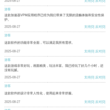
2025-08-27
支持
[0]
反对
[0]
游客
这款加速器VPM应用程序已经为我们带来了无限的流畅体验和安全性保
护。
2025-08-27
支持
[0]
反对
[0]
游客
这款软件的功能非常全面，可以满足我所有需求。
2025-08-27
支持
[0]
反对
[0]
游客
这款游戏非常好玩，画面精美，玩法丰富。我已经玩了好几个小时，还
没有玩腻。
2025-08-27
支持
[0]
反对
[0]
游客
这款软件的设计非常人性化，使用起来非常舒服。
2025-08-27
支持
[0]
反对
[0]