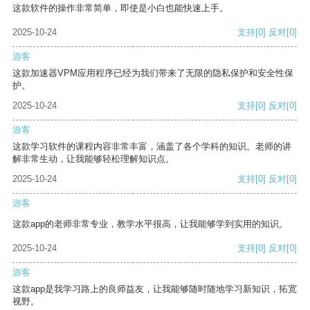
这款软件的操作非常简单，即使是小白也能快速上手。
2025-10-24
支持
[0]
反对
[0]
游客
这款加速器VPM应用程序已经为我们带来了无限的隐私保护和安全性保
护。
2025-10-24
支持
[0]
反对
[0]
游客
这款学习软件的课程内容非常丰富，涵盖了各个学科的知识。老师的讲
解非常生动，让我能够轻松理解知识点。
2025-10-24
支持
[0]
反对
[0]
游客
这款app的老师非常专业，教学水平很高，让我能够学到实用的知识。
2025-10-24
支持
[0]
反对
[0]
游客
这款app是我学习路上的良师益友，让我能够随时随地学习新知识，拓宽
视野。