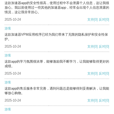
这款加速器app的安全性很高，使用过程中不会泄露个人信息，这让我很
放心。我以前使用过一些其他的加速器app，经常会出现个人信息泄露的
情况，这让我非常担心。
2025-10-24
支持
[0]
反对
[0]
游客
这款加速器VPM应用程序已经为我们带来了无限的隐私保护和安全性保
护。
2025-10-24
支持
[0]
反对
[0]
游客
这款app的学习氛围很浓厚，能够激励我不断学习，让我能够取得更好的
成绩。
2025-10-24
支持
[0]
反对
[0]
游客
这款app的售后服务非常完善，遇到问题总是能够得到妥善解决，让我能
够放心购物。
2025-10-24
支持
[0]
反对
[0]
游客