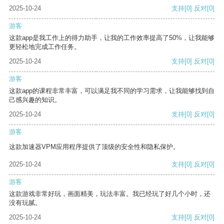
2025-10-24
支持
[0]
反对
[0]
游客
这款app是我工作上的得力助手，让我的工作效率提高了50%，让我能够
更轻松地完成工作任务。
2025-10-24
支持
[0]
反对
[0]
游客
这款app的课程非常丰富，可以满足我不同的学习需求，让我能够找到自
己感兴趣的知识。
2025-10-24
支持
[0]
反对
[0]
游客
这款加速器VPM应用程序提供了顶级的安全性和隐私保护。
2025-10-24
支持
[0]
反对
[0]
游客
这款游戏非常好玩，画面精美，玩法丰富。我已经玩了好几个小时，还
没有玩腻。
2025-10-24
支持
[0]
反对
[0]